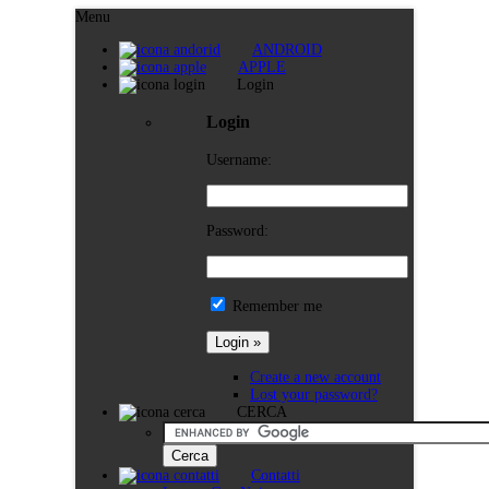
Menu
ANDROID
APPLE
Login
Login
Username:
Password:
Remember me
Create a new account
Lost your password?
CERCA
Contatti