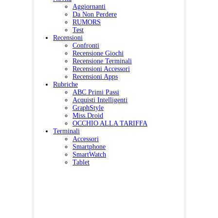
Aggiornanti
Da Non Perdere
RUMORS
Test
Recensioni
Confronti
Recensione Giochi
Recensione Terminali
Recensioni Accessori
Recensioni Apps
Rubriche
ABC Primi Passi
Acquisti Intelligenti
GraphStyle
Miss.Droid
OCCHIO ALLA TARIFFA
Terminali
Accessori
Smartphone
SmartWatch
Tablet