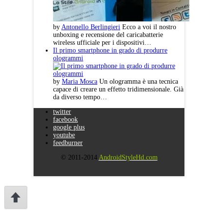
by
Antonello Berlingieri
Ecco a voi il nostro
unboxing e recensione del caricabatterie
wireless ufficiale per i dispositivi…
Il primo smartphone in grado di produrre
ologrammi
by
Maria Mosca
Un ologramma è una tecnica
capace di creare un effetto tridimensionale. Già
da diverso tempo…
twitter
facebook
google plus
youtube
feedburner
© 2011-2014
AndroidStyleHd.com