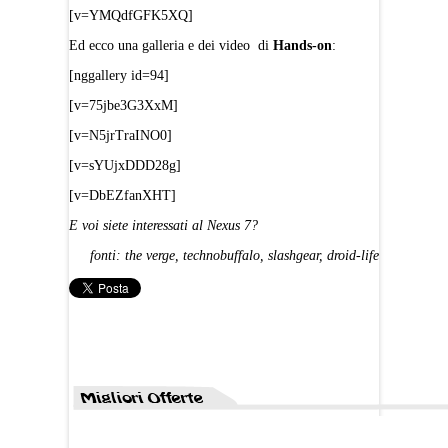
[v=YMQdfGFK5XQ]
Ed ecco una galleria e dei video di
Hands-on
:
[nggallery id=94]
[v=75jbe3G3XxM]
[v=N5jrTraINO0]
[v=sYUjxDDD28g]
[v=DbEZfanXHT]
E voi siete interessati al Nexus 7?
fonti: the verge, technobuffalo, slashgear, droid-life