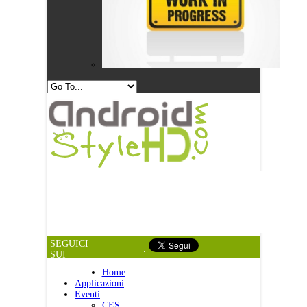
SEGUICI
.
SUI
SOCIAL
Home
Applicazioni
Eventi
CES