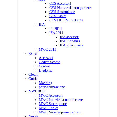
CES Accessori
CES Notizie da non perdere
CES Smartphone
CES Tablet
CES ULTIMI VIDEO
IFA
ifa 2013
IFA 2014
IFA accessori
IFA Evidenza
IFA smartphone
MWC 2013
Extra
Accessori
Codice Sconto
Contest
Evidenza
Giochi
Guide
Modding
personalizzazione
MWC2014
MWC Accessori
MWC Notizie da non Perdere
MWC Smartphone
MWC Tablet
MWC Video e presentazioni
Novità