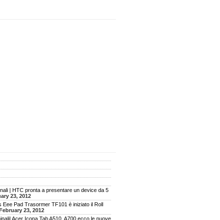
ali | HTC pronta a presentare un device da 5
ary 23, 2012
 Eee Pad Trasormer TF101 è iniziato il Roll
February 23, 2012
inali| Acer Icona Tab A510, A700 ecco le nuove