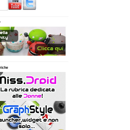
y
riche