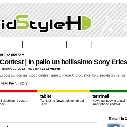
FORUM
LE NOSTRE PROVE BETA
PUBBLICITÀ
primo piano »
Contest | In palio un bellissimo Sony Eri
February 16, 2012 – 5:39 pm
|
11 Comments
Eccoci qui con un nuovo contest, questo mese AndroidstyleHD vi regala un bellis
Read the full story »
i
tablet
terminali
i giochi per il vostro
Tantissime News sul mondo dei
News sui nuovi e attuali
one
Tablet!
smartphone Android
Rimani In C