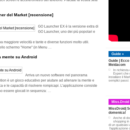
touch screen e accelerometro del telefono. Placate la vostra sete
her del Market [recensione]
GO Launcher EX è la versione extra di
GO Launcher, uno dei più popolari e
a maggiore velocità e tante e diverse funzioni molto utili.
i dello schermo "Home" (in Menu …
Guide »
ua mente su Android
Guide | Ecco
Meidacom
In richiesta
Expert che 
Arriva un nuovo software nel panorama
installare il Ma
tion è un gioco educativo per aiutare ad allenare la mente e
semplici passi:
ica e le capacità di risolvere rompicapi. L’applicazione consiste
no essere giocati in sequenza: …
Miss.Droid
MissDroid| Sc
domenica!
Anche di do
shopping in
di un qualsiasi 
l'applicazione c