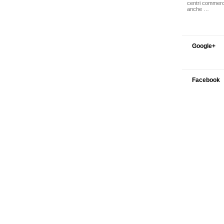
centri commercia
anche …
Google+
Facebook