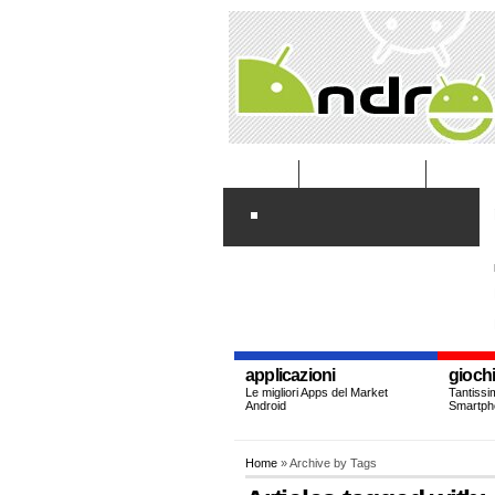
HOME
AREA RISERVATA
CONTATTI
applicazioni
gioch
Le migliori Apps del Market
Tantissim
Android
Smartph
Home
» Archive by Tags