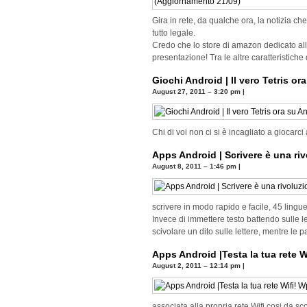
Gira in rete, da qualche ora, la notizia c
tutto legale.
Credo che lo store di amazon dedicato al
presentazione! Tra le altre caratteristich
Giochi Android | Il vero Tetris or
August 27, 2011 – 3:20 pm
|
Chi di voi non ci si è incagliato a giocarc
Apps Android | Scrivere è una riv
August 8, 2011 – 1:46 pm
|
scrivere in modo rapido e facile, 45 ling
Invece di immettere testo battendo sulle let
scivolare un dito sulle lettere, mentre l
Apps Android |Testa la tua rete W
August 2, 2011 – 12:14 pm
|
associata alla propria rete Wifi cosi da s