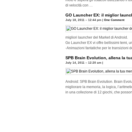
moto e supera gli ostacoli utilizzando il 
di velocità con …
GO Launcher EX: il miglior launc
July 18, 2011 – 12:44 pm
|
One Comment
migliori launcher del Market di Android.
Go Launcher EX vi offre bellissimi temi, un
-Animazioni fantatiche per le transizion
SPB Brain Evolution, allena la t
July 14, 2011 – 12:20 am
|
Android: SPB Brain Evolution. Brain Evolu
migliorare la memoria, la logica, l’aritmet
in una collezione di 12 giochi, che posso