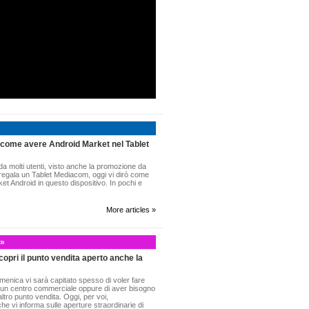
 come avere Android Market nel Tablet
 da molti utenti, visto anche la promozione da
regala un Tablet Mediacom, oggi vi dirò come
rket Android in questo dispositivo. In pochi e
More articles »
 »
opri il punto vendita aperto anche la
menica vi sarà capitato spesso di voler fare
 un centro commerciale oppure di aver bisogno
altro punto vendita. Oggi, per voi,
he vi informa sulle aperture straordinarie di