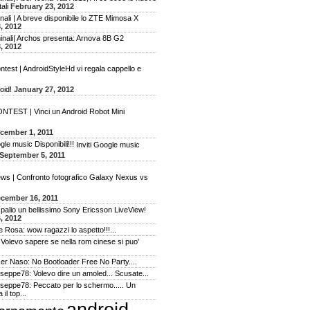
ali
February 23, 2012
ali | A breve disponibile lo ZTE Mimosa X
, 2012
inali| Archos presenta: Arnova 8B G2
, 2012
ntest | AndroidStyleHd vi regala cappello e
oid!
January 27, 2012
NTEST | Vinci un Android Robot Mini
cember 1, 2011
Inviti Google music
September 5, 2011
ws | Confronto fotografico Galaxy Nexus vs
cember 16, 2011
 palio un bellissimo Sony Ericsson LiveView!
, 2012
 Rosa: wow ragazzi lo aspetto!!!...
Volevo sapere se nella rom cinese si puo'
ser Naso: No Bootloader Free No Party....
useppe78: Volevo dire un amoled... Scusate...
useppe78: Peccato per lo schermo..... Un
il top...