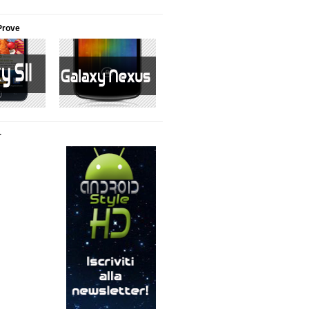
Prove
r