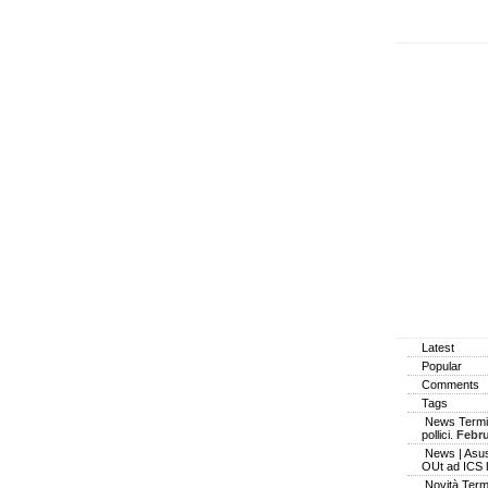
Latest
Popular
Comments
Tags
News Termin
pollici.
Febru
News | Asus
OUt ad ICS
Novità Term