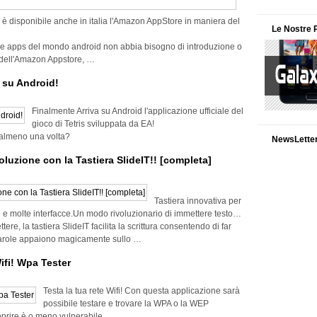
he è disponibile anche in italia l'Amazon AppStore in maniera del
Le Nostre 
le apps del mondo android non abbia bisogno di introduzione o
e dell'Amazon Appstore, …
a su Android!
Finalmente Arriva su Android l'applicazione ufficiale del
gioco di Tetris sviluppata da EA!
i almeno una volta?
NewsLette
oluzione con la Tastiera SlideIT!! [completa]
Tastiera innovativa per
ue e molte interfacce.Un modo rivoluzionario di immettere testo…
tere, la tastiera SlideIT facilita la scrittura consentendo di far
e parole appaiono magicamente sullo …
ifi! Wpa Tester
Testa la tua rete Wifi! Con questa applicazione sarà
possibile testare e trovare la WPA o la WEP
coprire è o meno vulnerabile.