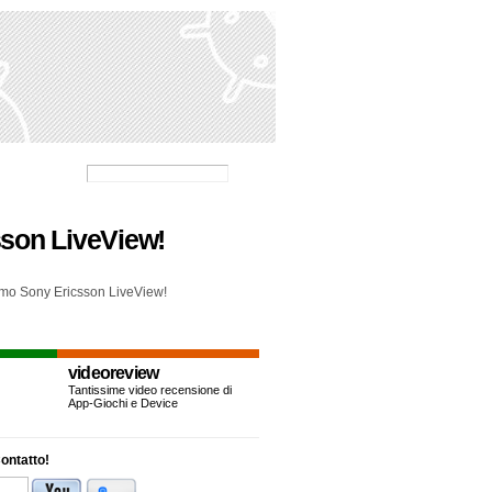
csson LiveView!
simo Sony Ericsson LiveView!
videoreview
Tantissime video recensione di
App-Giochi e Device
ontatto!