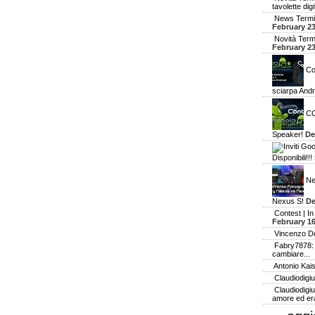
tavolette digit
News Termin
February 23
Novità Term
February 23
Co
sciarpa Andr
CO
Speaker!
De
Disponibili!!!
Ne
Nexus S!
De
Contest | In
February 16
Vincenzo De
Fabry7878: 
cambiare...
Antonio Kai
Claudiodigi
Claudiodigi
amore ed era 