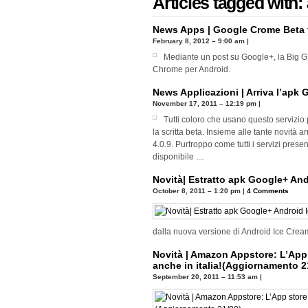
Articles tagged with:
News Apps | Google Crome Beta f
February 8, 2012 – 9:00 am
|
Mediante un post su Google+, la Big G 
Chrome per Android.
News Applicazioni | Arriva l’apk 
November 17, 2011 – 12:19 pm
|
Tutti coloro che usano questo servizi
la scritta beta. Insieme alle tante novità
4.0.9. Purtroppo come tutti i servizi presen
disponibile …
Novità| Estratto apk Google+ An
October 8, 2011 – 1:20 pm
|
4 Comments
dalla nuova versione di Android Ice Crea
Novità | Amazon Appstore: L’App
anche in italia!(Aggiornamento 2
September 20, 2011 – 11:53 am
|