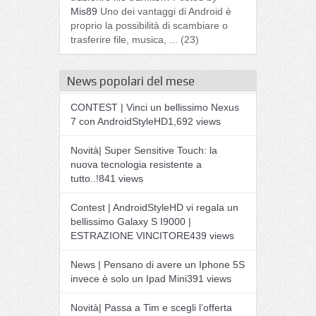
Mis89
Uno dei vantaggi di Android è
proprio la possibilità di scambiare o
trasferire file, musica, ...
(23)
News popolari del mese
CONTEST | Vinci un bellissimo Nexus
7 con AndroidStyleHD
1,692 views
Novità| Super Sensitive Touch: la
nuova tecnologia resistente a
tutto..!
841 views
Contest | AndroidStyleHD vi regala un
bellissimo Galaxy S I9000 |
ESTRAZIONE VINCITORE
439 views
News | Pensano di avere un Iphone 5S
invece è solo un Ipad Mini
391 views
Novità| Passa a Tim e scegli l’offerta