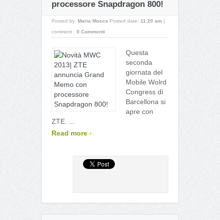
processore Snapdragon 800!
Posted by:
Maria Mosca
Posted date:
11:20 am
|
comment :
0 Commenti
Questa
seconda
giornata del
Mobile Wolrd
Congress di
Barcellona si
apre con
ZTE. ...
›
Read more