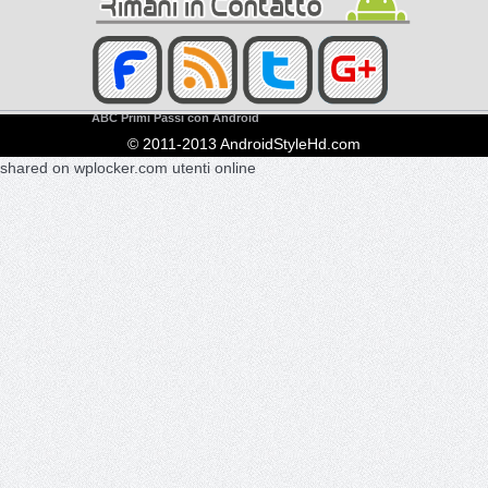
ABC Primi Passi con Android
© 2011-2013 AndroidStyleHd.com
|
shared on wplocker.com
utenti online
Contatti
contact@androidstylehd.com
Forum
Lavora Con Noi
Le Nostre Prove beta
Play Store
Pubblicità