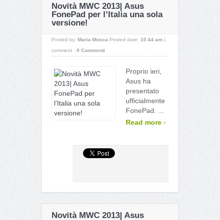
Novità MWC 2013| Asus
FonePad per l’Italia una sola
versione!
Posted by:
Maria Mosca
Posted date:
10:44 am
|
comment :
0 Commenti
Proprio ieri,
Asus ha
presentato
ufficialmente
FonePad. ...
›
Read more
Novità MWC 2013| Asus