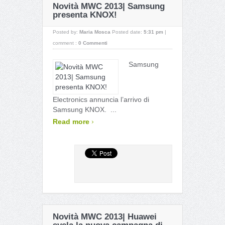
Novità MWC 2013| Samsung
presenta KNOX!
Posted by:
Maria Mosca
Posted date:
5:31 pm
|
comment :
0 Commenti
Samsung
Electronics annuncia l’arrivo di
Samsung KNOX. ...
›
Read more
Novità MWC 2013| Huawei