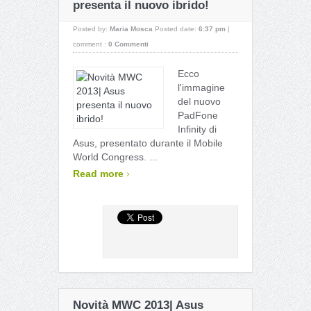
presenta il nuovo ibrido!
Posted by:
Maria Mosca
Posted date:
6:37 pm
|
comment :
0 Commenti
Ecco
l'immagine
del nuovo
PadFone
Infinity di
Asus, presentato durante il Mobile
World Congress. ...
›
Read more
Novità MWC 2013| Asus