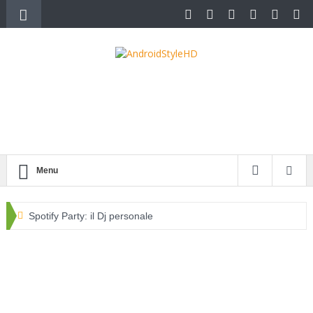
Menu
Spotify Party: il Dj personale
Ordina su Amazon fino al 23 dicembre e ricevi i tuoi regali
prima di Natale
Offerta imperdibile: Tablet ASUS ZenPad 10 a 149€ – Last