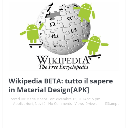
Wikipedia BETA: tutto il sapere
in Material Design[APK]
Posted By:
Maria Mosca
on:
dicembre 15, 2014 5:15 pm
In:
Applicazioni
,
Novità
No Comments
Views: 0 views
Stampa