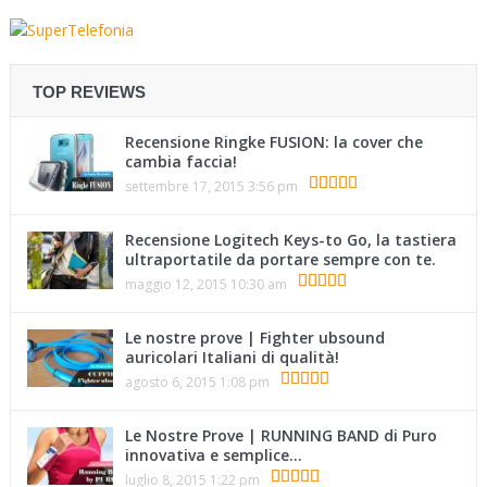
TOP REVIEWS
Recensione Ringke FUSION: la cover che
cambia faccia!
settembre 17, 2015 3:56 pm
Recensione Logitech Keys-to Go, la tastiera
ultraportatile da portare sempre con te.
maggio 12, 2015 10:30 am
Le nostre prove | Fighter ubsound
auricolari Italiani di qualità!
agosto 6, 2015 1:08 pm
Le Nostre Prove | RUNNING BAND di Puro
innovativa e semplice…
luglio 8, 2015 1:22 pm