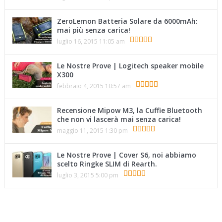
ZeroLemon Batteria Solare da 6000mAh:
mai più senza carica!
luglio 16, 2015 11:05 am
Le Nostre Prove | Logitech speaker mobile
X300
febbraio 4, 2015 10:57 am
Recensione Mipow M3, la Cuffie Bluetooth
che non vi lascerà mai senza carica!
maggio 11, 2015 1:30 pm
Le Nostre Prove | Cover S6, noi abbiamo
scelto Ringke SLIM di Rearth.
luglio 3, 2015 5:00 pm